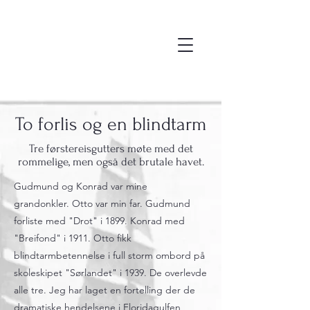
Ivar Nygaard, forteller og
billedkunstner
To forlis og en blindtarm
Tre førstereisgutters møte med det
rommelige, men også det brutale havet.
Gudmund og Konrad var mine
grandonkler. Otto var min far. Gudmund
forliste med "Drot" i 1899. Konrad med
"Breifond" i 1911. Otto fikk
blindtarmbetennelse i full storm ombord på
skoleskipet "Sørlandet" i 1939. De overlevde
alle tre. Jeg har laget en fortelling der de
dramatiske hendelsene i Floridagulfen,