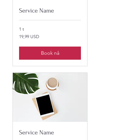
Service Name
1 t
19,99
19,99 USD
amerikanske
dollar
Book nå
Service Name