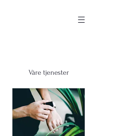
Ivar Nygaard, forteller og
billedkunstner
Våre tjenester